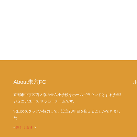
About朱六FC
京都市中京区西ノ京の朱六小学校をホームグラウンドとする少年/
ジュニアユース サッカーチームです。
沢山のスタッフが協力して、設立20年目を迎えることができまし
た。
<
詳しく読む
>