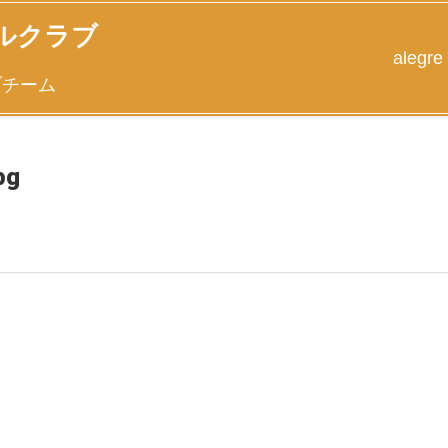
ルクラブ
alegre
ブチーム
pg