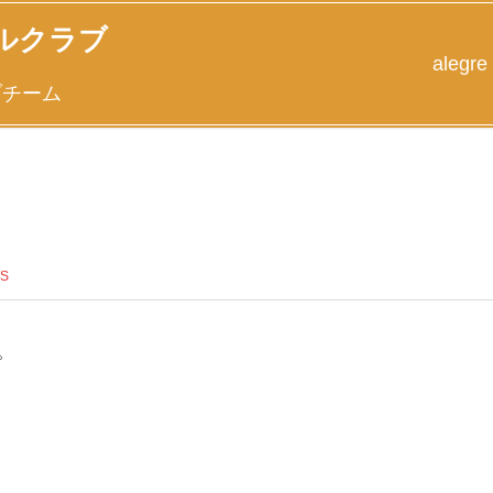
ルクラブ
alegre
ブチーム
S
。