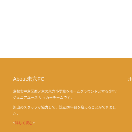
About朱六FC
京都市中京区西ノ京の朱六小学校をホームグラウンドとする少年/
ジュニアユース サッカーチームです。
沢山のスタッフが協力して、設立20年目を迎えることができまし
た。
<
詳しく読む
>