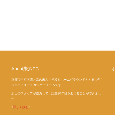
About朱六FC
京都市中京区西ノ京の朱六小学校をホームグラウンドとする少年/
ジュニアユース サッカーチームです。
沢山のスタッフが協力して、設立20年目を迎えることができまし
た。
<
詳しく読む
>