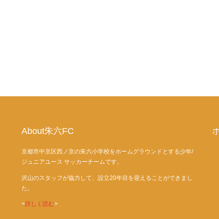
About朱六FC
京都市中京区西ノ京の朱六小学校をホームグラウンドとする少年/
ジュニアユース サッカーチームです。
沢山のスタッフが協力して、設立20年目を迎えることができまし
た。
<
詳しく読む
>